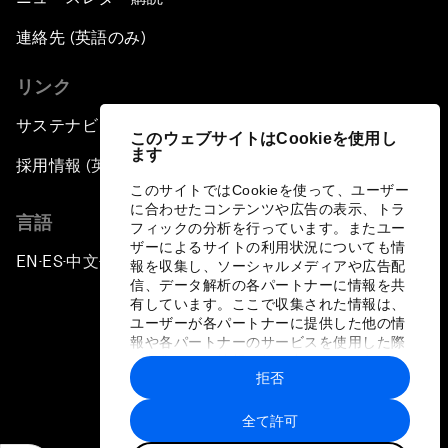
連絡先 (英語のみ)
リンク
サステナビリティへの取り組み
このウェブサイトはCookieを使用し
ます
採用情報 (英語のみ)
このサイトではCookieを使って、ユーザー
に合わせたコンテンツや広告の表示、トラ
言語
フィックの分析を行っています。またユー
ザーによるサイトの利用状況についても情
EN
ES
中文
日本語
▪
▪
▪
報を収集し、ソーシャルメディアや広告配
信、データ解析の各パートナーに情報を共
有しています。ここで収集された情報は、
ユーザーが各パートナーに提供した他の情
報や各パートナーのサービスを使用した際
に収集された情報と組み合わされ、各パー
拒否
トナーによって使用されることがありま
プライバシーポリシーと利用規約
す。
全て許可
サイトマップ