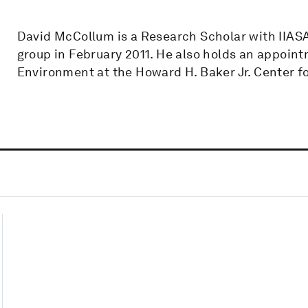
David McCollum is a Research Scholar with IIASA
group in February 2011. He also holds an appoin
Environment at the Howard H. Baker Jr. Center for