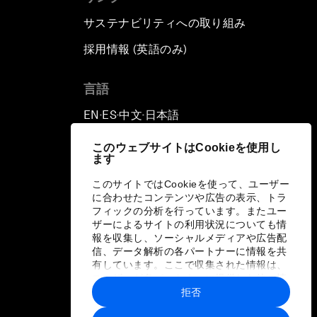
サステナビリティへの取り組み
採用情報 (英語のみ)
て
言語
EN
ES
中文
日本語
▪
▪
▪
このウェブサイトはCookieを使用し
ます
このサイトではCookieを使って、ユーザー
に合わせたコンテンツや広告の表示、トラ
フィックの分析を行っています。またユー
ザーによるサイトの利用状況についても情
報を収集し、ソーシャルメディアや広告配
信、データ解析の各パートナーに情報を共
有しています。ここで収集された情報は、
ユーザーが各パートナーに提供した他の情
報や各パートナーのサービスを使用した際
拒否
に収集された情報と組み合わされ、各パー