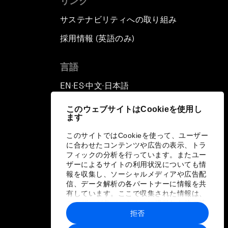
リンク
サステナビリティへの取り組み
採用情報 (英語のみ)
て
言語
EN
ES
中文
日本語
▪
▪
▪
このウェブサイトはCookieを使用し
ます
このサイトではCookieを使って、ユーザー
に合わせたコンテンツや広告の表示、トラ
フィックの分析を行っています。またユー
ザーによるサイトの利用状況についても情
報を収集し、ソーシャルメディアや広告配
信、データ解析の各パートナーに情報を共
有しています。ここで収集された情報は、
ユーザーが各パートナーに提供した他の情
報や各パートナーのサービスを使用した際
拒否
に収集された情報と組み合わされ、各パー