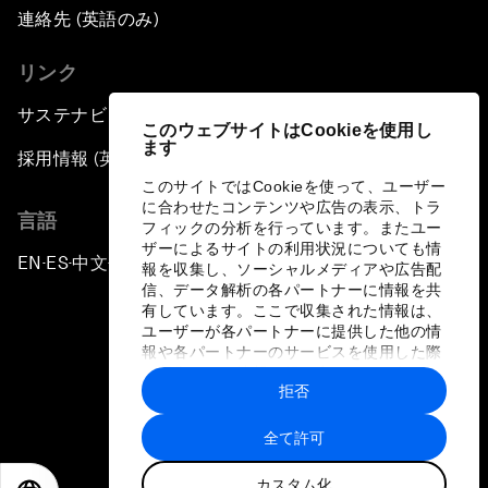
連絡先 (英語のみ)
リンク
サステナビリティへの取り組み
このウェブサイトはCookieを使用し
ます
採用情報 (英語のみ)
このサイトではCookieを使って、ユーザー
に合わせたコンテンツや広告の表示、トラ
言語
フィックの分析を行っています。またユー
ザーによるサイトの利用状況についても情
EN
ES
中文
日本語
▪
▪
▪
報を収集し、ソーシャルメディアや広告配
信、データ解析の各パートナーに情報を共
有しています。ここで収集された情報は、
ユーザーが各パートナーに提供した他の情
報や各パートナーのサービスを使用した際
に収集された情報と組み合わされ、各パー
拒否
トナーによって使用されることがありま
プライバシーポリシーと利用規約
す。
全て許可
サイトマップ
カスタム化