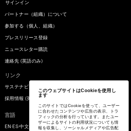
サインイン
パートナー（組織）について
参加する（個人、組織）
プレスリリース登録
ニュースレター購読
連絡先 (英語のみ)
リンク
サステナビリティへの取り組み
このウェブサイトはCookieを使用し
ます
採用情報 (英語のみ)
このサイトではCookieを使って、ユーザー
に合わせたコンテンツや広告の表示、トラ
言語
フィックの分析を行っています。またユー
ザーによるサイトの利用状況についても情
EN
ES
中文
日本語
▪
▪
▪
報を収集し、ソーシャルメディアや広告配