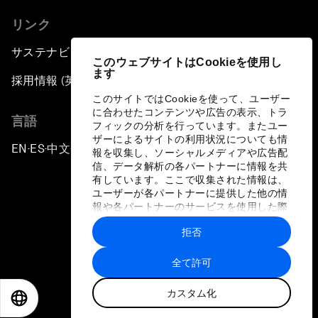
リンク
サステナビリティへの取り組み
このウェブサイトはCookieを使用し
ます
採用情報 (英語のみ)
このサイトではCookieを使って、ユーザー
に合わせたコンテンツや広告の表示、トラ
言語
フィックの分析を行っています。またユー
ザーによるサイトの利用状況についても情
EN
ES
中文
日本語
▪
▪
▪
報を収集し、ソーシャルメディアや広告配
信、データ解析の各パートナーに情報を共
有しています。ここで収集された情報は、
ユーザーが各パートナーに提供した他の情
報や各パートナーのサービスを使用した際
に収集された情報と組み合わされ、各パー
拒否
トナーによって使用されることがありま
プライバシーポリシーと利用規約
す。
全て許可
サイトマップ
カスタム化
©
2026
世界経済フォーラム
EN
ES
中文
日本語