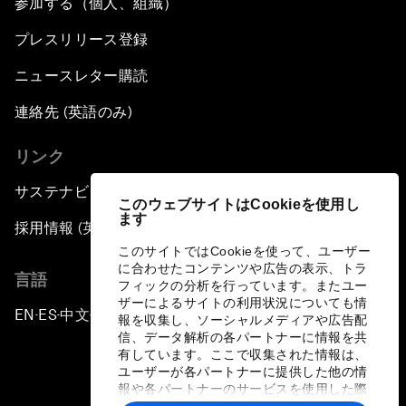
参加する（個人、組織）
プレスリリース登録
ニュースレター購読
連絡先 (英語のみ)
リンク
サステナビリティへの取り組み
このウェブサイトはCookieを使用し
ます
採用情報 (英語のみ)
このサイトではCookieを使って、ユーザー
に合わせたコンテンツや広告の表示、トラ
言語
フィックの分析を行っています。またユー
ザーによるサイトの利用状況についても情
EN
ES
中文
日本語
▪
▪
▪
報を収集し、ソーシャルメディアや広告配
信、データ解析の各パートナーに情報を共
有しています。ここで収集された情報は、
ユーザーが各パートナーに提供した他の情
報や各パートナーのサービスを使用した際