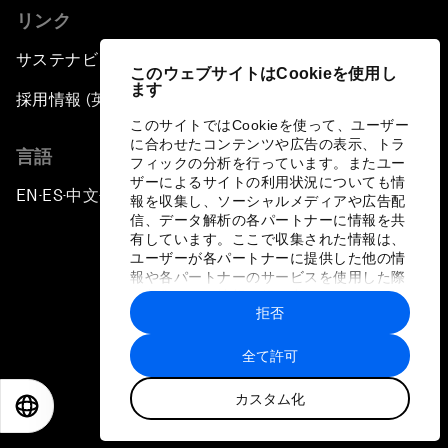
リンク
サステナビリティへの取り組み
このウェブサイトはCookieを使用し
ます
採用情報 (英語のみ)
このサイトではCookieを使って、ユーザー
に合わせたコンテンツや広告の表示、トラ
言語
フィックの分析を行っています。またユー
ザーによるサイトの利用状況についても情
EN
ES
中文
日本語
▪
▪
▪
報を収集し、ソーシャルメディアや広告配
信、データ解析の各パートナーに情報を共
有しています。ここで収集された情報は、
ユーザーが各パートナーに提供した他の情
報や各パートナーのサービスを使用した際
に収集された情報と組み合わされ、各パー
拒否
トナーによって使用されることがありま
プライバシーポリシーと利用規約
す。
全て許可
サイトマップ
カスタム化
©
2026
世界経済フォーラム
EN
ES
中文
日本語