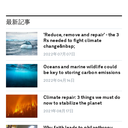
最新記事
'Reduce, remove and repair' - the 3
Rs needed to fight climate
change&nbsp;
2022年07月07日
Oceans and marine wildlife could
be key to storing carbon emissions
2022年04月14日
Climate repair: 3 things we must do
now to stabilize the planet
2021年08月17日
Why faith leads to philanthropy