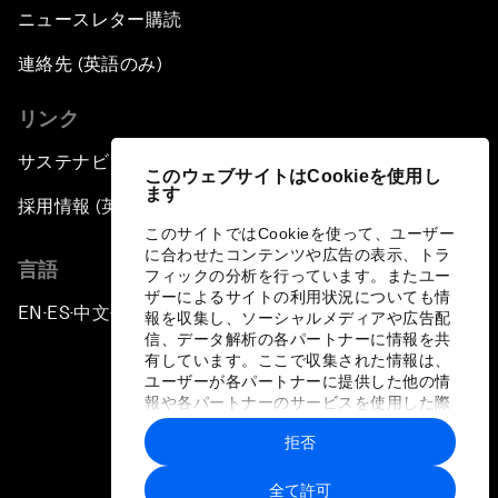
ニュースレター購読
連絡先 (英語のみ)
リンク
サステナビリティへの取り組み
このウェブサイトはCookieを使用し
ます
採用情報 (英語のみ)
このサイトではCookieを使って、ユーザー
に合わせたコンテンツや広告の表示、トラ
言語
フィックの分析を行っています。またユー
ザーによるサイトの利用状況についても情
EN
ES
中文
日本語
▪
▪
▪
報を収集し、ソーシャルメディアや広告配
信、データ解析の各パートナーに情報を共
有しています。ここで収集された情報は、
ユーザーが各パートナーに提供した他の情
報や各パートナーのサービスを使用した際
に収集された情報と組み合わされ、各パー
拒否
トナーによって使用されることがありま
プライバシーポリシーと利用規約
す。
全て許可