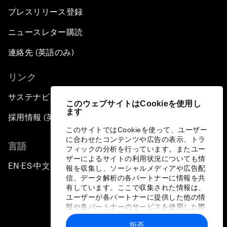
プレスリリース登録
ニュースレター購読
連絡先 (英語のみ)
リンク
サステナビリティへの取り組み
このウェブサイトはCookieを使用し
ます
採用情報 (英語のみ)
このサイトではCookieを使って、ユーザー
に合わせたコンテンツや広告の表示、トラ
言語
フィックの分析を行っています。またユー
ザーによるサイトの利用状況についても情
EN
ES
中文
日本語
▪
▪
▪
報を収集し、ソーシャルメディアや広告配
信、データ解析の各パートナーに情報を共
有しています。ここで収集された情報は、
ユーザーが各パートナーに提供した他の情
報や各パートナーのサービスを使用した際
に収集された情報と組み合わされ、各パー
拒否
トナーによって使用されることがありま