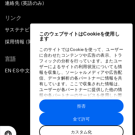
連絡先 (英語のみ)
リンク
サステナビリティへの取り組み
このウェブサイトはCookieを使用し
ます
採用情報 (英語のみ)
このサイトではCookieを使って、ユーザー
に合わせたコンテンツや広告の表示、トラ
言語
フィックの分析を行っています。またユー
ザーによるサイトの利用状況についても情
EN
ES
中文
日本語
▪
▪
▪
報を収集し、ソーシャルメディアや広告配
信、データ解析の各パートナーに情報を共
有しています。ここで収集された情報は、
ユーザーが各パートナーに提供した他の情
報や各パートナーのサービスを使用した際
に収集された情報と組み合わされ、各パー
拒否
トナーによって使用されることがありま
プライバシーポリシーと利用規約
す。
全て許可
サイトマップ
カスタム化
©
2026
世界経済フォーラム
EN
ES
中文
日本語