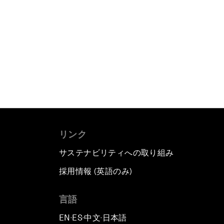
リンク
サステナビリティへの取り組み
採用情報 (英語のみ)
て
言語
EN
ES
中文
日本語
▪
▪
▪