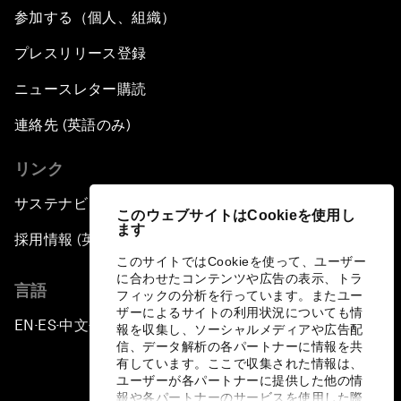
参加する（個人、組織）
プレスリリース登録
ニュースレター購読
連絡先 (英語のみ)
リンク
サステナビリティへの取り組み
このウェブサイトはCookieを使用し
ます
採用情報 (英語のみ)
このサイトではCookieを使って、ユーザー
に合わせたコンテンツや広告の表示、トラ
言語
フィックの分析を行っています。またユー
ザーによるサイトの利用状況についても情
EN
ES
中文
日本語
▪
▪
▪
報を収集し、ソーシャルメディアや広告配
信、データ解析の各パートナーに情報を共
有しています。ここで収集された情報は、
ユーザーが各パートナーに提供した他の情
報や各パートナーのサービスを使用した際