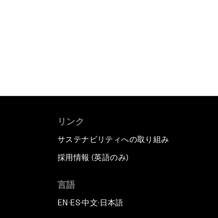
リンク
サステナビリティへの取り組み
採用情報 (英語のみ)
て
言語
EN
ES
中文
日本語
▪
▪
▪