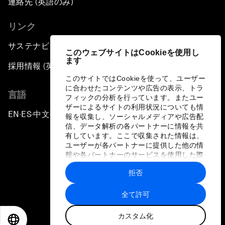
連絡先 (英語のみ)
リンク
サステナビリティへの取り組み
このウェブサイトはCookieを使用し
ます
採用情報 (英語のみ)
このサイトではCookieを使って、ユーザー
に合わせたコンテンツや広告の表示、トラ
言語
フィックの分析を行っています。またユー
ザーによるサイトの利用状況についても情
EN
ES
中文
日本語
▪
▪
▪
報を収集し、ソーシャルメディアや広告配
信、データ解析の各パートナーに情報を共
有しています。ここで収集された情報は、
ユーザーが各パートナーに提供した他の情
報や各パートナーのサービスを使用した際
に収集された情報と組み合わされ、各パー
拒否
トナーによって使用されることがありま
プライバシーポリシーと利用規約
す。
全て許可
サイトマップ
カスタム化
©
2026
世界経済フォーラム
EN
ES
中文
日本語