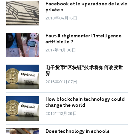
Facebook et le « paradoxe de la vie
privée »
2018年04月16日
Faut‑il réglementer l’intelligence
artificielle ?
2017年11月08日
电子货币“区块链”技术将如何改变世
界
2016年01月07日
How blockchain technology could
change the world
2015年12月29日
Does technology in schools