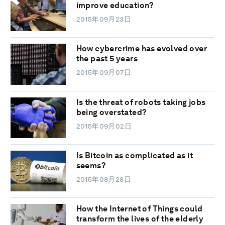
improve education?
2015年09月23日
How cybercrime has evolved over
the past 5 years
2015年09月07日
Is the threat of robots taking jobs
being overstated?
2015年09月02日
Is Bitcoin as complicated as it
seems?
2015年08月28日
How the Internet of Things could
transform the lives of the elderly