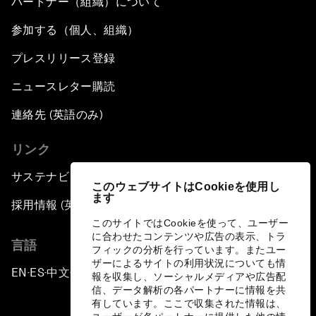
パートナー（組織）について
参加する（個人、組織）
プレスリリース登録
ニュースレター購読
連絡先 (英語のみ)
リンク
サステナビリティへの取り組み
このウェブサイトはCookieを使用し
ます
採用情報 (英語のみ)
このサイトではCookieを使って、ユーザー
に合わせたコンテンツや広告の表示、トラ
言語
フィックの分析を行っています。またユー
ザーによるサイトの利用状況についても情
EN
ES
中文
日本語
▪
▪
▪
報を収集し、ソーシャルメディアや広告配
信、データ解析の各パートナーに情報を共
有しています。ここで収集された情報は、