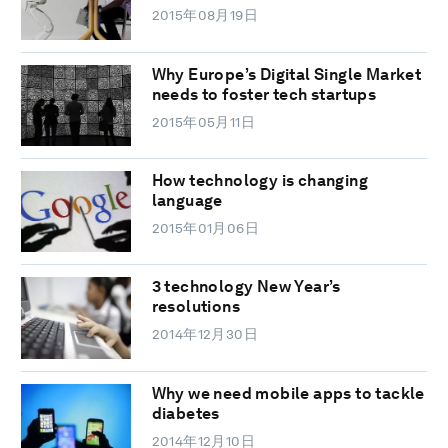
2015年08月19日
Why Europe’s Digital Single Market
needs to foster tech startups
2015年05月11日
How technology is changing
language
2015年01月06日
3 technology New Year’s
resolutions
2014年12月30日
Why we need mobile apps to tackle
diabetes
2014年12月10日