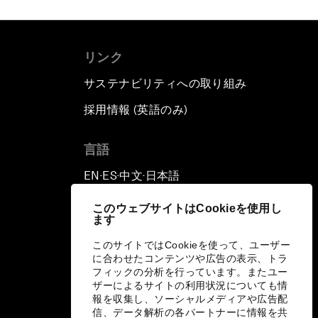
リンク
サステナビリティへの取り組み
採用情報 (英語のみ)
て
言語
EN
ES
中文
日本語
▪
▪
▪
このウェブサイトはCookieを使用し
ます
このサイトではCookieを使って、ユーザー
に合わせたコンテンツや広告の表示、トラ
フィックの分析を行っています。またユー
ザーによるサイトの利用状況についても情
報を収集し、ソーシャルメディアや広告配
信、データ解析の各パートナーに情報を共