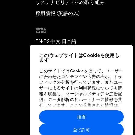
サステナビリティへの取り組み
採用情報 (英語のみ)
て
言語
EN
ES
中文
日本語
▪
▪
▪
このウェブサイトはCookieを使用し
ます
このサイトではCookieを使って、ユーザー
に合わせたコンテンツや広告の表示、トラ
フィックの分析を行っています。またユー
ザーによるサイトの利用状況についても情
報を収集し、ソーシャルメディアや広告配
信、データ解析の各パートナーに情報を共
有しています。ここで収集された情報は、
ユーザーが各パートナーに提供した他の情
報や各パートナーのサービスを使用した際
拒否
に収集された情報と組み合わされ、各パー
トナーによって使用されることがありま
全て許可
す。