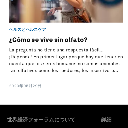
ヘルスとヘルスケア
¿Cómo se vive sin olfato?
La pregunta no tiene una respuesta fácil…
¡Depende! En primer lugar porque hay que tener en
cuenta que los seres humanos no somos animales
tan olfativos como los roedores, los insectívoro...
2020年05月29日
世界経済フォーラムについて
詳細