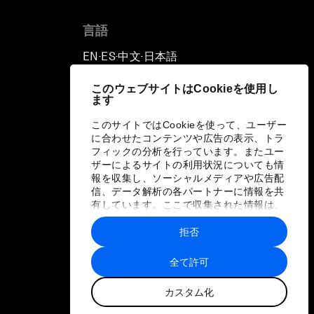
言語
EN
ES
中文
日本語
▪
▪
▪
このウェブサイトはCookieを使用し
ます
このサイトではCookieを使って、ユーザー
に合わせたコンテンツや広告の表示、トラ
フィックの分析を行っています。またユー
ザーによるサイトの利用状況についても情
報を収集し、ソーシャルメディアや広告配
信、データ解析の各パートナーに情報を共
有しています。ここで収集された情報は、
ユーザーが各パートナーに提供した他の情
報や各パートナーのサービスを使用した際
拒否
に収集された情報と組み合わされ、各パー
トナーによって使用されることがありま
全て許可
す。
カスタム化