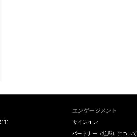
エンゲージメント
部門）
サインイン
パートナー（組織）につい