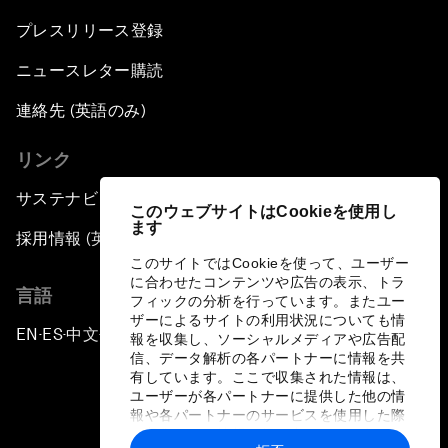
プレスリリース登録
ニュースレター購読
連絡先 (英語のみ)
リンク
サステナビリティへの取り組み
このウェブサイトはCookieを使用し
ます
採用情報 (英語のみ)
このサイトではCookieを使って、ユーザー
に合わせたコンテンツや広告の表示、トラ
言語
フィックの分析を行っています。またユー
ザーによるサイトの利用状況についても情
EN
ES
中文
日本語
▪
▪
▪
報を収集し、ソーシャルメディアや広告配
信、データ解析の各パートナーに情報を共
有しています。ここで収集された情報は、
ユーザーが各パートナーに提供した他の情
報や各パートナーのサービスを使用した際
に収集された情報と組み合わされ、各パー