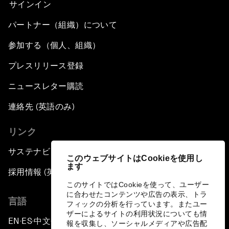
サインイン
パートナー（組織）について
参加する（個人、組織）
プレスリリース登録
ニュースレター購読
連絡先 (英語のみ)
リンク
サステナビリティへの取り組み
このウェブサイトはCookieを使用し
ます
採用情報 (英語のみ)
このサイトではCookieを使って、ユーザー
に合わせたコンテンツや広告の表示、トラ
言語
フィックの分析を行っています。またユー
ザーによるサイトの利用状況についても情
EN
ES
中文
日本語
▪
▪
▪
報を収集し、ソーシャルメディアや広告配