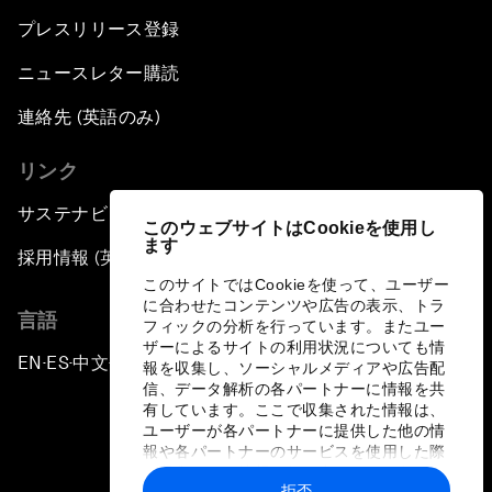
プレスリリース登録
ニュースレター購読
連絡先 (英語のみ)
リンク
サステナビリティへの取り組み
このウェブサイトはCookieを使用し
ます
採用情報 (英語のみ)
このサイトではCookieを使って、ユーザー
に合わせたコンテンツや広告の表示、トラ
言語
フィックの分析を行っています。またユー
ザーによるサイトの利用状況についても情
EN
ES
中文
日本語
▪
▪
▪
報を収集し、ソーシャルメディアや広告配
信、データ解析の各パートナーに情報を共
有しています。ここで収集された情報は、
ユーザーが各パートナーに提供した他の情
報や各パートナーのサービスを使用した際
に収集された情報と組み合わされ、各パー
拒否