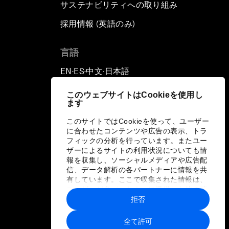
サステナビリティへの取り組み
採用情報 (英語のみ)
て
言語
EN
ES
中文
日本語
▪
▪
▪
このウェブサイトはCookieを使用し
ます
このサイトではCookieを使って、ユーザー
に合わせたコンテンツや広告の表示、トラ
フィックの分析を行っています。またユー
ザーによるサイトの利用状況についても情
報を収集し、ソーシャルメディアや広告配
信、データ解析の各パートナーに情報を共
有しています。ここで収集された情報は、
ユーザーが各パートナーに提供した他の情
報や各パートナーのサービスを使用した際
拒否
に収集された情報と組み合わされ、各パー
トナーによって使用されることがありま
全て許可
す。