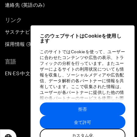
連絡先 (英語のみ)
リンク
サステナビリティへの取り組み
このウェブサイトはCookieを使用し
ます
採用情報 (英語のみ)
このサイトではCookieを使って、ユーザー
に合わせたコンテンツや広告の表示、トラ
言語
フィックの分析を行っています。またユー
ザーによるサイトの利用状況についても情
EN
ES
中文
日本語
▪
▪
▪
報を収集し、ソーシャルメディアや広告配
信、データ解析の各パートナーに情報を共
有しています。ここで収集された情報は、
ユーザーが各パートナーに提供した他の情
報や各パートナーのサービスを使用した際
に収集された情報と組み合わされ、各パー
拒否
トナーによって使用されることがありま
プライバシーポリシーと利用規約
す。
全て許可
サイトマップ
カスタム化