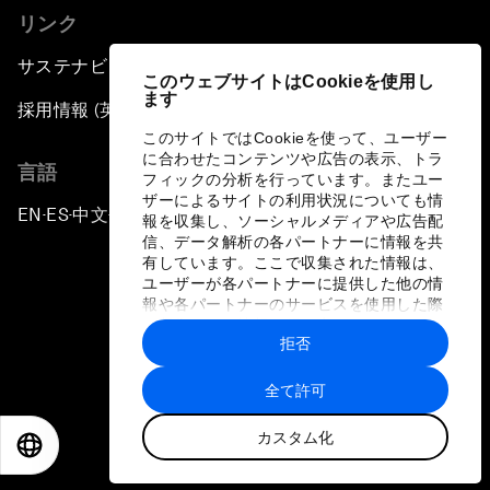
リンク
サステナビリティへの取り組み
このウェブサイトはCookieを使用し
ます
採用情報 (英語のみ)
このサイトではCookieを使って、ユーザー
に合わせたコンテンツや広告の表示、トラ
言語
フィックの分析を行っています。またユー
ザーによるサイトの利用状況についても情
EN
ES
中文
日本語
▪
▪
▪
報を収集し、ソーシャルメディアや広告配
信、データ解析の各パートナーに情報を共
有しています。ここで収集された情報は、
ユーザーが各パートナーに提供した他の情
報や各パートナーのサービスを使用した際
に収集された情報と組み合わされ、各パー
拒否
トナーによって使用されることがありま
プライバシーポリシーと利用規約
す。
全て許可
サイトマップ
カスタム化
©
2026
世界経済フォーラム
EN
ES
中文
日本語