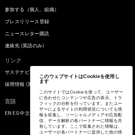
参加する（個人、組織）
プレスリリース登録
ニュースレター購読
連絡先 (英語のみ)
リンク
サステナビリティへの取り組み
このウェブサイトはCookieを使用し
ます
採用情報 (英語のみ)
このサイトではCookieを使って、ユーザー
に合わせたコンテンツや広告の表示、トラ
言語
フィックの分析を行っています。またユー
ザーによるサイトの利用状況についても情
EN
ES
中文
日本語
▪
▪
▪
報を収集し、ソーシャルメディアや広告配
信、データ解析の各パートナーに情報を共
有しています。ここで収集された情報は、
ユーザーが各パートナーに提供した他の情