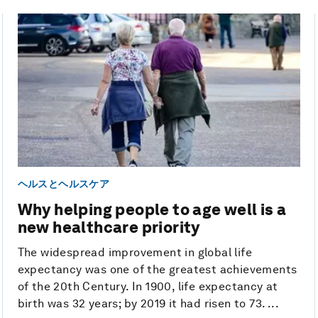
ヘルスとヘルスケア
Why helping people to age well is a
new healthcare priority
The widespread improvement in global life
expectancy was one of the greatest achievements
of the 20th Century. In 1900, life expectancy at
birth was 32 years; by 2019 it had risen to 73. ...