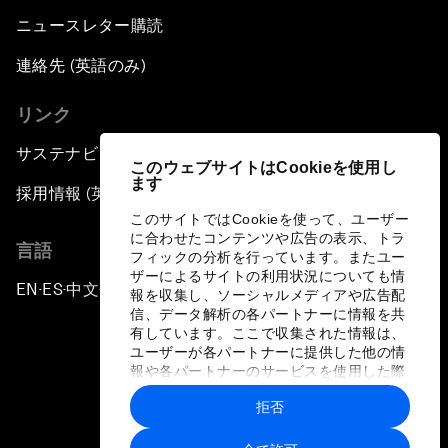
ニュースレター購読
連絡先 (英語のみ)
リンク
サステナビリティへの取り組み
このウェブサイトはCookieを使用し
ます
採用情報 (英語のみ)
このサイトではCookieを使って、ユーザー
に合わせたコンテンツや広告の表示、トラ
言語
フィックの分析を行っています。またユー
ザーによるサイトの利用状況についても情
EN
ES
中文
日本語
▪
▪
▪
報を収集し、ソーシャルメディアや広告配
信、データ解析の各パートナーに情報を共
有しています。ここで収集された情報は、
ユーザーが各パートナーに提供した他の情
報や各パートナーのサービスを使用した際
に収集された情報と組み合わされ、各パー
拒否
トナーによって使用されることがありま
プライバシーポリシーと利用規約
す。