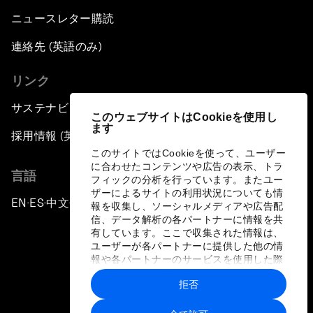
ニュースレター購読
連絡先 (英語のみ)
リンク
サステナビリティへの取り組み
このウェブサイトはCookieを使用し
ます
採用情報 (英語のみ)
このサイトではCookieを使って、ユーザー
に合わせたコンテンツや広告の表示、トラ
言語
フィックの分析を行っています。またユー
ザーによるサイトの利用状況についても情
EN
ES
中文
日本語
▪
▪
▪
報を収集し、ソーシャルメディアや広告配
信、データ解析の各パートナーに情報を共
有しています。ここで収集された情報は、
ユーザーが各パートナーに提供した他の情
報や各パートナーのサービスを使用した際
に収集された情報と組み合わされ、各パー
拒否
トナーによって使用されることがありま
プライバシーポリシーと利用規約
す。