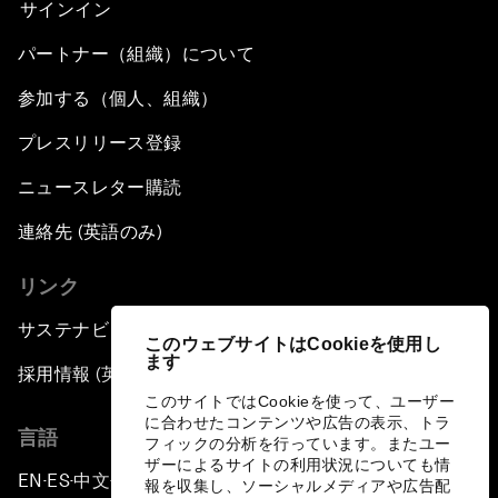
サインイン
パートナー（組織）について
参加する（個人、組織）
プレスリリース登録
ニュースレター購読
連絡先 (英語のみ)
リンク
サステナビリティへの取り組み
このウェブサイトはCookieを使用し
ます
採用情報 (英語のみ)
このサイトではCookieを使って、ユーザー
に合わせたコンテンツや広告の表示、トラ
言語
フィックの分析を行っています。またユー
ザーによるサイトの利用状況についても情
EN
ES
中文
日本語
▪
▪
▪
報を収集し、ソーシャルメディアや広告配