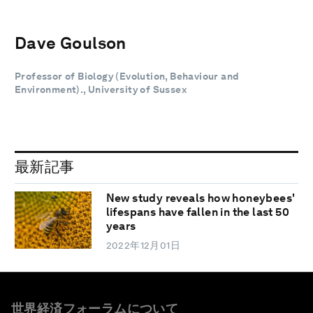
Dave Goulson
Professor of Biology (Evolution, Behaviour and
Environment)., University of Sussex
最新記事
New study reveals how honeybees'
lifespans have fallen in the last 50
years
2022年12月01日
世界経済フォーラムについて