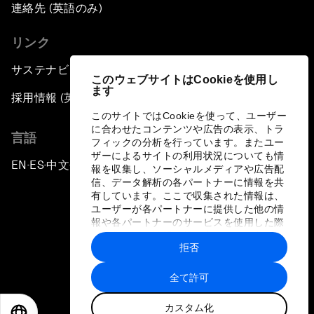
連絡先 (英語のみ)
リンク
サステナビリティへの取り組み
このウェブサイトはCookieを使用し
ます
採用情報 (英語のみ)
このサイトではCookieを使って、ユーザー
に合わせたコンテンツや広告の表示、トラ
言語
フィックの分析を行っています。またユー
ザーによるサイトの利用状況についても情
EN
ES
中文
日本語
▪
▪
▪
報を収集し、ソーシャルメディアや広告配
信、データ解析の各パートナーに情報を共
有しています。ここで収集された情報は、
ユーザーが各パートナーに提供した他の情
報や各パートナーのサービスを使用した際
に収集された情報と組み合わされ、各パー
拒否
トナーによって使用されることがありま
プライバシーポリシーと利用規約
す。
全て許可
サイトマップ
カスタム化
©
2026
世界経済フォーラム
EN
ES
中文
日本語