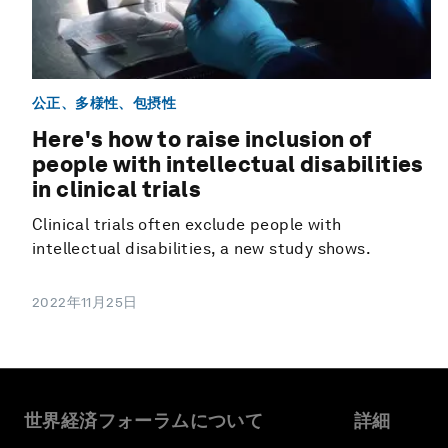
公正、多様性、包摂性
Here's how to raise inclusion of
people with intellectual disabilities
in clinical trials
Clinical trials often exclude people with
intellectual disabilities, a new study shows.
2022年11月25日
世界経済フォーラムについて
詳細