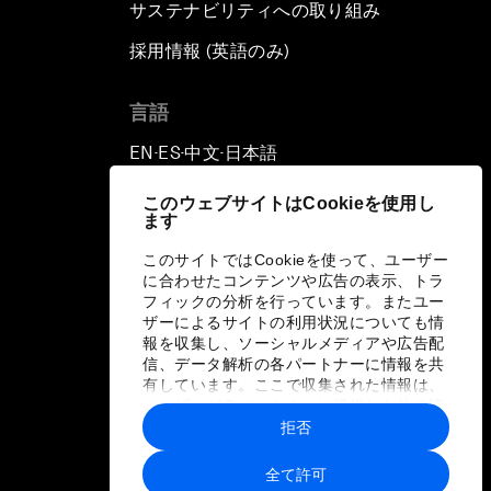
サステナビリティへの取り組み
採用情報 (英語のみ)
て
言語
EN
ES
中文
日本語
▪
▪
▪
このウェブサイトはCookieを使用し
ます
このサイトではCookieを使って、ユーザー
に合わせたコンテンツや広告の表示、トラ
フィックの分析を行っています。またユー
ザーによるサイトの利用状況についても情
報を収集し、ソーシャルメディアや広告配
信、データ解析の各パートナーに情報を共
有しています。ここで収集された情報は、
ユーザーが各パートナーに提供した他の情
報や各パートナーのサービスを使用した際
拒否
に収集された情報と組み合わされ、各パー
トナーによって使用されることがありま
全て許可
す。