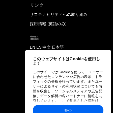
リンク
サステナビリティへの取り組み
採用情報 (英語のみ)
て
言語
EN
ES
中文
日本語
▪
▪
▪
このウェブサイトはCookieを使用し
ます
このサイトではCookieを使って、ユーザー
に合わせたコンテンツや広告の表示、トラ
フィックの分析を行っています。またユー
ザーによるサイトの利用状況についても情
報を収集し、ソーシャルメディアや広告配
信、データ解析の各パートナーに情報を共
有しています。ここで収集された情報は、
ユーザーが各パートナーに提供した他の情
報や各パートナーのサービスを使用した際
拒否