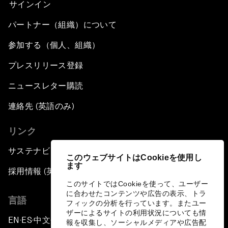
サインイン
パートナー（組織）について
参加する（個人、組織）
プレスリリース登録
ニュースレター購読
連絡先 (英語のみ)
リンク
サステナビリティへの取り組み
このウェブサイトはCookieを使用し
ます
採用情報 (英語のみ)
このサイトではCookieを使って、ユーザー
に合わせたコンテンツや広告の表示、トラ
言語
フィックの分析を行っています。またユー
ザーによるサイトの利用状況についても情
EN
ES
中文
日本語
▪
▪
▪
報を収集し、ソーシャルメディアや広告配