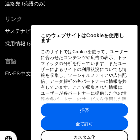
連絡先 (英語のみ)
リンク
サステナビリティへの取り組み
このウェブサイトはCookieを使用し
ます
採用情報 (英語のみ)
このサイトではCookieを使って、ユーザー
に合わせたコンテンツや広告の表示、トラ
言語
フィックの分析を行っています。またユー
ザーによるサイトの利用状況についても情
EN
ES
中文
日本語
▪
▪
▪
報を収集し、ソーシャルメディアや広告配
信、データ解析の各パートナーに情報を共
有しています。ここで収集された情報は、
ユーザーが各パートナーに提供した他の情
報や各パートナーのサービスを使用した際
に収集された情報と組み合わされ、各パー
拒否
トナーによって使用されることがありま
プライバシーポリシーと利用規約
す。
全て許可
サイトマップ
カスタム化
©
2026
世界経済フォーラム
EN
ES
中文
日本語