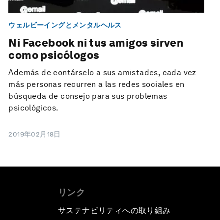
ウェルビーイングとメンタルヘルス
Ni Facebook ni tus amigos sirven
como psicólogos
Además de contárselo a sus amistades, cada vez
más personas recurren a las redes sociales en
búsqueda de consejo para sus problemas
psicológicos.
2019年02月18日
リンク
サステナビリティへの取り組み