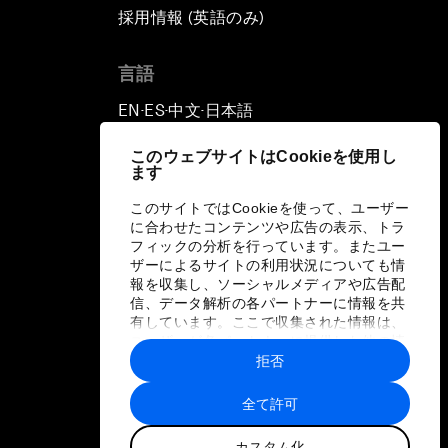
採用情報 (英語のみ)
て
言語
EN
ES
中文
日本語
▪
▪
▪
このウェブサイトはCookieを使用し
ます
このサイトではCookieを使って、ユーザー
に合わせたコンテンツや広告の表示、トラ
フィックの分析を行っています。またユー
ザーによるサイトの利用状況についても情
報を収集し、ソーシャルメディアや広告配
信、データ解析の各パートナーに情報を共
有しています。ここで収集された情報は、
ユーザーが各パートナーに提供した他の情
報や各パートナーのサービスを使用した際
拒否
に収集された情報と組み合わされ、各パー
トナーによって使用されることがありま
全て許可
す。
カスタム化