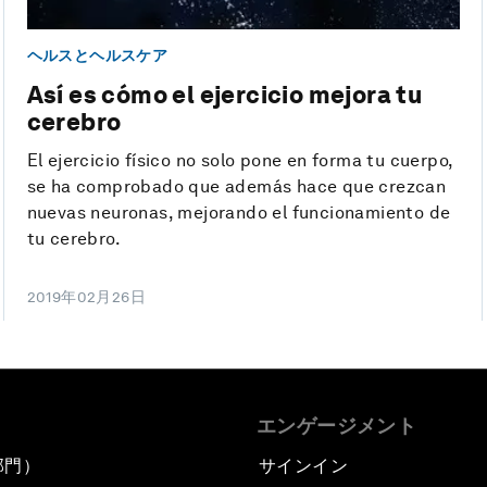
ヘルスとヘルスケア
Así es cómo el ejercicio mejora tu
cerebro
El ejercicio físico no solo pone en forma tu cuerpo,
se ha comprobado que además hace que crezcan
nuevas neuronas, mejorando el funcionamiento de
tu cerebro.
2019年02月26日
エンゲージメント
部門）
サインイン