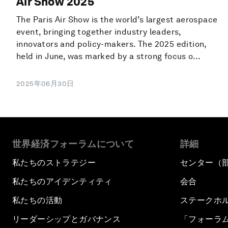
Air Show 2025
The Paris Air Show is the world’s largest aerospace
event, bringing together industry leaders,
innovators and policy-makers. The 2025 edition,
held in June, was marked by a strong focus o...
2025年06月30日
世界経済フォーラムについて
詳細
私たちのストラテジー
センター（
私たちのアイデンティティ
会合
私たちの活動
ステークホ
リーダーシップとガバナンス
「フォーラ