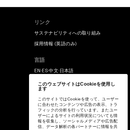
リンク
サステナビリティへの取り組み
採用情報 (英語のみ)
て
言語
EN
ES
中文
日本語
▪
▪
▪
このウェブサイトはCookieを使用し
ます
このサイトではCookieを使って、ユーザー
に合わせたコンテンツや広告の表示、トラ
フィックの分析を行っています。またユー
ザーによるサイトの利用状況についても情
報を収集し、ソーシャルメディアや広告配
信、データ解析の各パートナーに情報を共