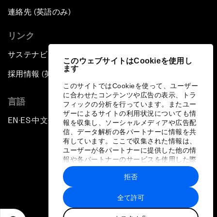
連絡先 (英語のみ)
リンク
サステナビリティへの取り組み
このウェブサイトはCookieを使用し
ます
採用情報 (英語のみ)
このサイトではCookieを使って、ユーザー
に合わせたコンテンツや広告の表示、トラ
言語
フィックの分析を行っています。またユー
ザーによるサイトの利用状況についても情
EN
ES
中文
日本語
▪
▪
▪
報を収集し、ソーシャルメディアや広告配
信、データ解析の各パートナーに情報を共
有しています。ここで収集された情報は、
ユーザーが各パートナーに提供した他の情
報や各パートナーのサービスを使用した際
に収集された情報と組み合わされ、各パー
拒否
トナーによって使用されることがありま
プライバシーポリシーと利用規約
す。
全て許可
サイトマップ