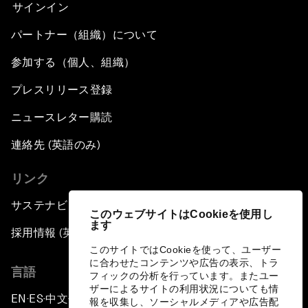
サインイン
パートナー（組織）について
参加する（個人、組織）
プレスリリース登録
ニュースレター購読
連絡先 (英語のみ)
リンク
サステナビリティへの取り組み
このウェブサイトはCookieを使用し
ます
採用情報 (英語のみ)
このサイトではCookieを使って、ユーザー
に合わせたコンテンツや広告の表示、トラ
言語
フィックの分析を行っています。またユー
ザーによるサイトの利用状況についても情
EN
ES
中文
日本語
▪
▪
▪
報を収集し、ソーシャルメディアや広告配