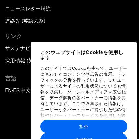
ニュースレター購読
連絡先 (英語のみ)
リンク
サステナビリティへの取り組み
このウェブサイトはCookieを使用し
ます
採用情報 (英語のみ)
このサイトではCookieを使って、ユーザー
に合わせたコンテンツや広告の表示、トラ
言語
フィックの分析を行っています。またユー
ザーによるサイトの利用状況についても情
EN
ES
中文
日本語
▪
▪
▪
報を収集し、ソーシャルメディアや広告配
信、データ解析の各パートナーに情報を共
有しています。ここで収集された情報は、
ユーザーが各パートナーに提供した他の情
報や各パートナーのサービスを使用した際
に収集された情報と組み合わされ、各パー
拒否
トナーによって使用されることがありま
プライバシーポリシーと利用規約
す。