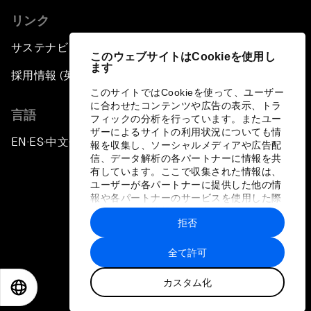
リンク
サステナビリティへの取り組み
このウェブサイトはCookieを使用し
ます
採用情報 (英語のみ)
このサイトではCookieを使って、ユーザー
に合わせたコンテンツや広告の表示、トラ
言語
フィックの分析を行っています。またユー
ザーによるサイトの利用状況についても情
EN
ES
中文
日本語
▪
▪
▪
報を収集し、ソーシャルメディアや広告配
信、データ解析の各パートナーに情報を共
有しています。ここで収集された情報は、
ユーザーが各パートナーに提供した他の情
報や各パートナーのサービスを使用した際
に収集された情報と組み合わされ、各パー
拒否
トナーによって使用されることがありま
プライバシーポリシーと利用規約
す。
全て許可
サイトマップ
カスタム化
©
2026
世界経済フォーラム
EN
ES
中文
日本語