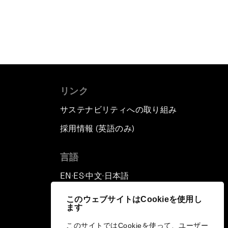
リンク
サステナビリティへの取り組み
採用情報 (英語のみ)
て
言語
EN
ES
中文
日本語
▪
▪
▪
このウェブサイトはCookieを使用し
ます
このサイトではCookieを使って、ユーザー