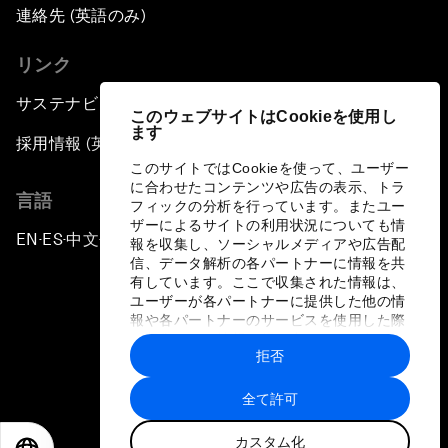
連絡先 (英語のみ)
リンク
サステナビリティへの取り組み
このウェブサイトはCookieを使用し
ます
採用情報 (英語のみ)
このサイトではCookieを使って、ユーザー
に合わせたコンテンツや広告の表示、トラ
言語
フィックの分析を行っています。またユー
ザーによるサイトの利用状況についても情
EN
ES
中文
日本語
▪
▪
▪
報を収集し、ソーシャルメディアや広告配
信、データ解析の各パートナーに情報を共
有しています。ここで収集された情報は、
ユーザーが各パートナーに提供した他の情
報や各パートナーのサービスを使用した際
に収集された情報と組み合わされ、各パー
拒否
トナーによって使用されることがありま
プライバシーポリシーと利用規約
す。
全て許可
サイトマップ
カスタム化
©
2026
世界経済フォーラム