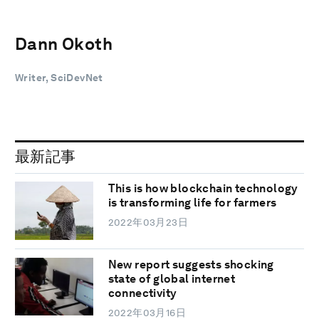
Dann Okoth
Writer, SciDevNet
最新記事
This is how blockchain technology
is transforming life for farmers
2022年03月23日
New report suggests shocking
state of global internet
connectivity
2022年03月16日