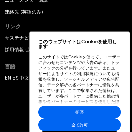
ニュースレター購読
連絡先 (英語のみ)
リンク
サステナビリティへの取り組み
このウェブサイトはCookieを使用し
ます
採用情報 (英語のみ)
このサイトではCookieを使って、ユーザー
に合わせたコンテンツや広告の表示、トラ
言語
フィックの分析を行っています。またユー
ザーによるサイトの利用状況についても情
EN
ES
中文
日本語
▪
▪
▪
報を収集し、ソーシャルメディアや広告配
信、データ解析の各パートナーに情報を共
有しています。ここで収集された情報は、
ユーザーが各パートナーに提供した他の情
報や各パートナーのサービスを使用した際
に収集された情報と組み合わされ、各パー
拒否
トナーによって使用されることがありま
プライバシーポリシーと利用規約
す。
全て許可
サイトマップ