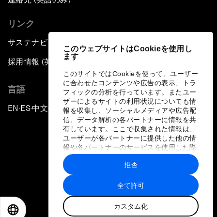
リンク
サステナビリティへの取り組み
このウェブサイトはCookieを使用し
ます
採用情報 (英語のみ)
このサイトではCookieを使って、ユーザー
に合わせたコンテンツや広告の表示、トラ
言語
フィックの分析を行っています。またユー
ザーによるサイトの利用状況についても情
EN
ES
中文
日本語
▪
▪
▪
報を収集し、ソーシャルメディアや広告配
信、データ解析の各パートナーに情報を共
有しています。ここで収集された情報は、
ユーザーが各パートナーに提供した他の情
報や各パートナーのサービスを使用した際
に収集された情報と組み合わされ、各パー
拒否
トナーによって使用されることがありま
プライバシーポリシーと利用規約
す。
全て許可
サイトマップ
カスタム化
©
2026
世界経済フォーラム
EN
ES
中文
日本語