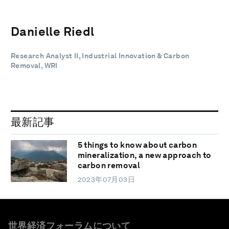
Danielle Riedl
Research Analyst II, Industrial Innovation & Carbon
Removal, WRI
最新記事
5 things to know about carbon
mineralization, a new approach to
carbon removal
2023年07月03日
世界経済フォーラムについて