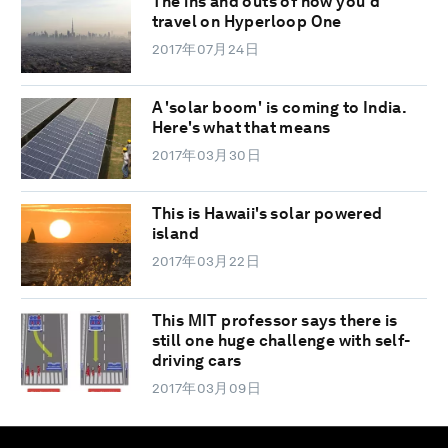
The ins and outs of how you'd
travel on Hyperloop One
2017年07月24日
A 'solar boom' is coming to India.
Here's what that means
2017年03月30日
This is Hawaii's solar powered
island
2017年03月22日
This MIT professor says there is
still one huge challenge with self-
driving cars
2017年03月09日