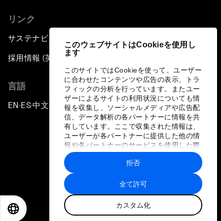
リンク
サステナビリティへの取り組み
このウェブサイトはCookieを使用し
ます
採用情報 (英語のみ)
このサイトではCookieを使って、ユーザー
に合わせたコンテンツや広告の表示、トラ
言語
フィックの分析を行っています。またユー
ザーによるサイトの利用状況についても情
EN
ES
中文
日本語
▪
▪
▪
報を収集し、ソーシャルメディアや広告配
信、データ解析の各パートナーに情報を共
有しています。ここで収集された情報は、
ユーザーが各パートナーに提供した他の情
報や各パートナーのサービスを使用した際
に収集された情報と組み合わされ、各パー
拒否
トナーによって使用されることがありま
プライバシーポリシーと利用規約
す。
全て許可
サイトマップ
カスタム化
©
2026
世界経済フォーラム
EN
ES
中文
日本語